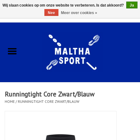
Wij slaan cookies op om onze website te verbeteren. Is dat akkoord?
Ja
Nee
Meer over cookies »
0 Artikelen - €0,00
Home
ACCESSOIRES/HARDWARE
SCHOENEN
KLEDING
Runningtight Core Zwart/Blauw
CLUBSHOPS
HOME
/
RUNNINGTIGHT CORE ZWART/BLAUW
SCHOLEN
Afspraak Loop Analyse