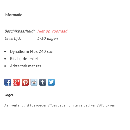
Informatie
Beschikbaarheid:
Niet op voorraad
Levertijd:
5-10 dagen
Dynatherm Flex 240 stof
Rits bij de enkel
Achterzak met rits
Reflecterende accenten voor extra zichtbaarheid
Model is 185cm en draagt maat M
De Core winterlegging is speciaal ontworpen voor koude
Rogelli
winterdagen. De gevoerde stof biedt optimale isolatie. De elasticiteit
van de stof creëert een geoptimaliseerde pasvorm en een hoog
Aan verlanglijst toevoegen
/
Toevoegen om te vergelijken
/
Afdrukken
draagcomfort. In de achterzak met rits is ruimte voor je telefoon. De
rits aan de enkels vormt een modieus details en verhoogt het
draagcomfort van de legging.