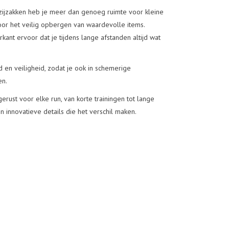
ier zijzakken heb je meer dan genoeg ruimte voor kleine
oor het veilig opbergen van waardevolle items.
ant ervoor dat je tijdens lange afstanden altijd wat
d en veiligheid, zodat je ook in schemerige
en.
erust voor elke run, van korte trainingen tot lange
n innovatieve details die het verschil maken.