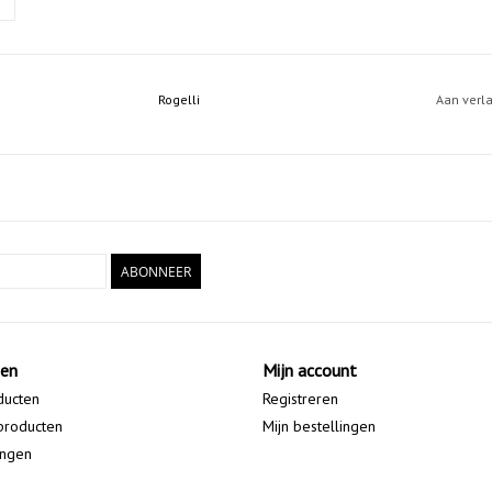
Rogelli
Aan verl
ABONNEER
ten
Mijn account
ducten
Registreren
producten
Mijn bestellingen
ingen