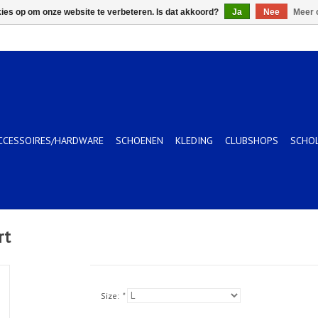
kies op om onze website te verbeteren. Is dat akkoord?
Ja
Nee
Meer 
CCESSOIRES/HARDWARE
SCHOENEN
KLEDING
CLUBSHOPS
SCHO
rt
Size:
*