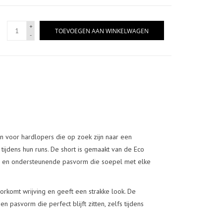
+
TOEVOEGEN AAN WINKELWAGEN
-
n voor hardlopers die op zoek zijn naar een
 tijdens hun runs. De short is gemaakt van de Eco
he en ondersteunende pasvorm die soepel met elke
rkomt wrijving en geeft een strakke look. De
n pasvorm die perfect blijft zitten, zelfs tijdens