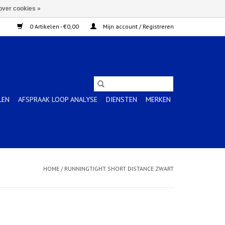
over cookies »
0 Artikelen - €0,00
Mijn account / Registreren
LEN
AFSPRAAK LOOP ANALYSE
DIENSTEN
MERKEN
HOME
/
RUNNINGTIGHT SHORT DISTANCE ZWART