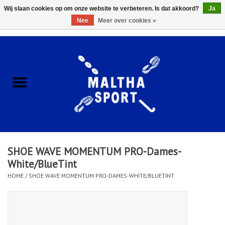
Wij slaan cookies op om onze website te verbeteren. Is dat akkoord?
Ja
Nee
Meer over cookies »
0 Artikelen - €0,00
Home
ACCESSOIRES/HARDWARE
SCHOENEN
KLEDING
SHOE WAVE MOMENTUM PRO-Dames-
CLUBSHOPS
White/BlueTint
HOME
/
SHOE WAVE MOMENTUM PRO-DAMES-WHITE/BLUETINT
SCHOLEN
Afspraak Loop Analyse