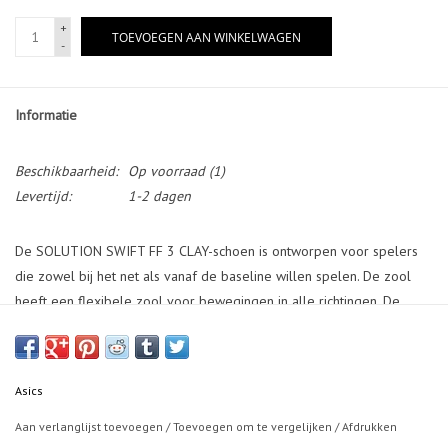
+
TOEVOEGEN AAN WINKELWAGEN
-
Informatie
Beschikbaarheid:
Op voorraad
(1)
Levertijd:
1-2 dagen
De SOLUTION SWIFT FF 3 CLAY-schoen is ontworpen voor spelers
die zowel bij het net als vanaf de baseline willen spelen. De zool
heeft een flexibele zool voor bewegingen in alle richtingen. ​De
tussenzool van de schoen is ontworpen met FLYTEFOAM-demping.
Dit lichtgewicht en stevige schuim verbetert de schokabsorptie. ​
Dankzij de TRUSS-ondersteuning van hars bij de middenvoet kun je
Asics
je bovendien snel en zelfverzekerd over de baan bewegen. ​De
buitenzool van de schoen weerspiegelt het zoolontwerp van de
Aan verlanglijst toevoegen
/
Toevoegen om te vergelijken
/
Afdrukken