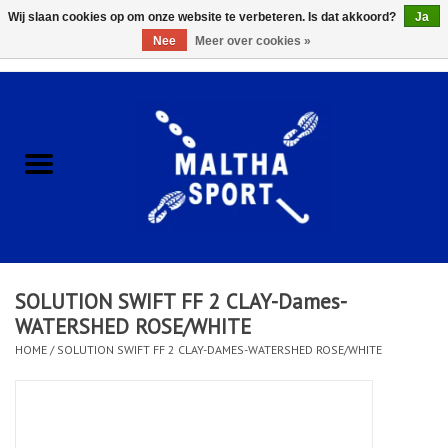
Wij slaan cookies op om onze website te verbeteren. Is dat akkoord?
Ja
Nee
Meer over cookies »
0 Artikelen - €0,00
Home
ACCESSOIRES/HARDWARE
SCHOENEN
KLEDING
SOLUTION SWIFT FF 2 CLAY-Dames-
CLUBSHOPS
WATERSHED ROSE/WHITE
HOME
/
SOLUTION SWIFT FF 2 CLAY-DAMES-WATERSHED ROSE/WHITE
SCHOLEN
Afspraak Loop Analyse