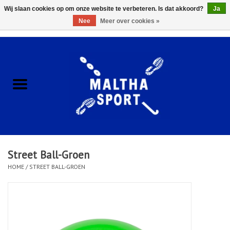
Wij slaan cookies op om onze website te verbeteren. Is dat akkoord?
Ja
Nee
Meer over cookies »
0 Artikelen - €0,00
Home
ACCESSOIRES/HARDWARE
SCHOENEN
KLEDING
Street Ball-Groen
CLUBSHOPS
HOME
/
STREET BALL-GROEN
SCHOLEN
Afspraak Loop Analyse