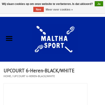
Wij slaan cookies op om onze website te verbeteren. Is dat akkoord?
Ja
Nee
Meer over cookies »
0 Artikelen - €0,00
Home
ACCESSOIRES/HARDWARE
SCHOENEN
KLEDING
UPCOURT 6-Heren-BLACK/WHITE
CLUBSHOPS
HOME
/
UPCOURT 6-HEREN-BLACK/WHITE
SCHOLEN
Afspraak Loop Analyse