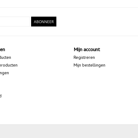
ABONNEER
ten
Mijn account
ducten
Registreren
producten
Mijn bestellingen
ingen
d