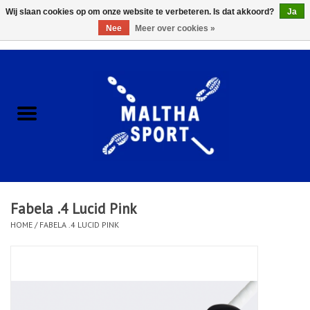
Wij slaan cookies op om onze website te verbeteren. Is dat akkoord?
Ja
Nee
Meer over cookies »
0 Artikelen - €0,00
Home
ACCESSOIRES/HARDWARE
SCHOENEN
KLEDING
Fabela .4 Lucid Pink
CLUBSHOPS
HOME
/
FABELA .4 LUCID PINK
SCHOLEN
Afspraak Loop Analyse