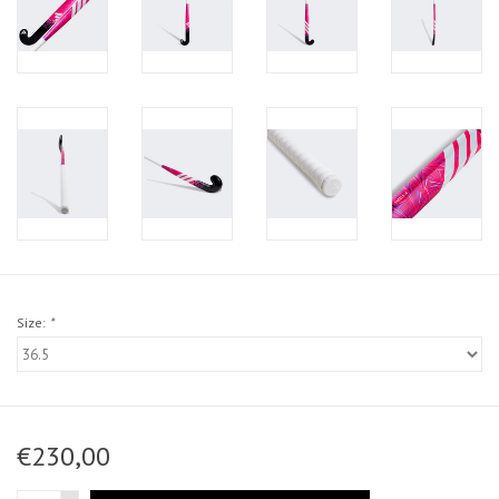
Size:
*
€230,00