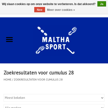
Wij slaan cookies op om onze website te verbeteren. Is dat akkoord?
Ja
Nee
Meer over cookies »
0 Artikelen - €0,00
Home
ACCESSOIRES/HARDWARE
SCHOENEN
KLEDING
Zoekresultaten voor cumulus 28
CLUBSHOPS
HOME
/
ZOEKRESULTATEN VOOR CUMULUS 28
SCHOLEN
Afspraak Loop Analyse