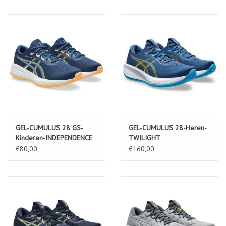
GEL-CUMULUS 28 GS-
GEL-CUMULUS 28-Heren-
Kinderen-INDEPENDENCE
TWILIGHT
BLUE/ORANGE GLOW
BLUE/YAMABUKI
€80,00
€160,00