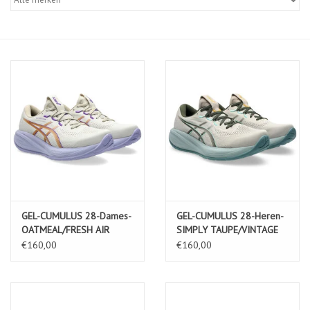
Diensten
Merken
GEL-CUMULUS 28-Dames-
GEL-CUMULUS 28-Heren-
OATMEAL/FRESH AIR
SIMPLY TAUPE/VINTAGE
KHAKI
€160,00
€160,00