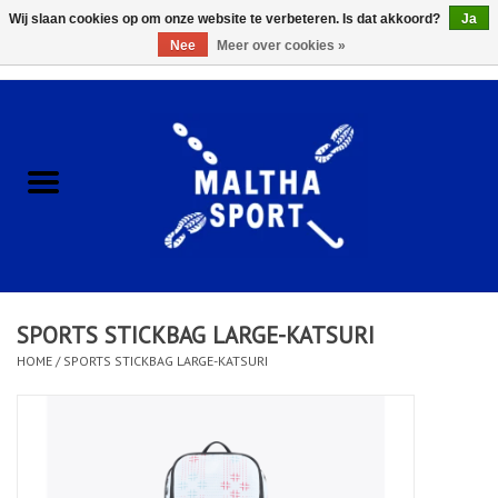
Wij slaan cookies op om onze website te verbeteren. Is dat akkoord?
Ja
Nee
Meer over cookies »
0 Artikelen - €0,00
Home
ACCESSOIRES/HARDWARE
SCHOENEN
KLEDING
SPORTS STICKBAG LARGE-KATSURI
CLUBSHOPS
HOME
/
SPORTS STICKBAG LARGE-KATSURI
SCHOLEN
Afspraak Loop Analyse